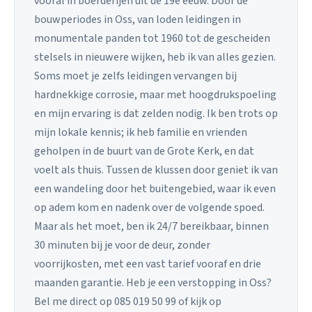
vooral in boerderijen uit de 19e eeuw. Door de
bouwperiodes in Oss, van loden leidingen in
monumentale panden tot 1960 tot de gescheiden
stelsels in nieuwere wijken, heb ik van alles gezien.
Soms moet je zelfs leidingen vervangen bij
hardnekkige corrosie, maar met hoogdrukspoeling
en mijn ervaring is dat zelden nodig. Ik ben trots op
mijn lokale kennis; ik heb familie en vrienden
geholpen in de buurt van de Grote Kerk, en dat
voelt als thuis. Tussen de klussen door geniet ik van
een wandeling door het buitengebied, waar ik even
op adem kom en nadenk over de volgende spoed.
Maar als het moet, ben ik 24/7 bereikbaar, binnen
30 minuten bij je voor de deur, zonder
voorrijkosten, met een vast tarief vooraf en drie
maanden garantie. Heb je een verstopping in Oss?
Bel me direct op 085 019 50 99 of kijk op