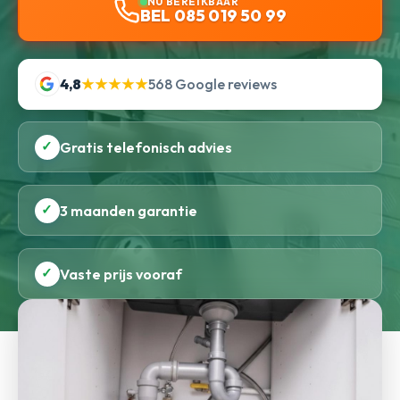
NU BEREIKBAAR
BEL 085 019 50 99
4,8
★★★★★
568 Google reviews
✓
Gratis telefonisch advies
✓
3 maanden garantie
✓
Vaste prijs vooraf