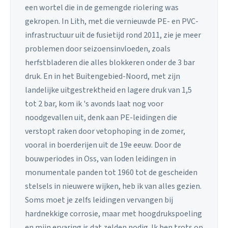
een wortel die in de gemengde riolering was
gekropen. In Lith, met die vernieuwde PE- en PVC-
infrastructuur uit de fusietijd rond 2011, zie je meer
problemen door seizoensinvloeden, zoals
herfstbladeren die alles blokkeren onder de 3 bar
druk. En in het Buitengebied-Noord, met zijn
landelijke uitgestrektheid en lagere druk van 1,5
tot 2 bar, kom ik 's avonds laat nog voor
noodgevallen uit, denk aan PE-leidingen die
verstopt raken door vetophoping in de zomer,
vooral in boerderijen uit de 19e eeuw. Door de
bouwperiodes in Oss, van loden leidingen in
monumentale panden tot 1960 tot de gescheiden
stelsels in nieuwere wijken, heb ik van alles gezien.
Soms moet je zelfs leidingen vervangen bij
hardnekkige corrosie, maar met hoogdrukspoeling
en mijn ervaring is dat zelden nodig. Ik ben trots op