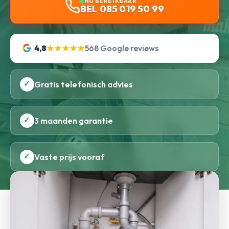
NU BEREIKBAAR
BEL 085 019 50 99
4,8
★★★★★
568 Google reviews
✓
Gratis telefonisch advies
✓
3 maanden garantie
✓
Vaste prijs vooraf