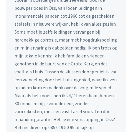
vooral in boerderijen uit de 19e eeuw. Door de
bouwperiodes in Oss, van loden leidingen in
monumentale panden tot 1960 tot de gescheiden
stelsels in nieuwere wijken, heb ik van alles gezien.
Soms moet je zelfs leidingen vervangen bij
hardnekkige corrosie, maar met hoogdrukspoeling
en mijn ervaring is dat zelden nodig. Ik ben trots op
mijn lokale kennis; ik heb familie en vrienden
geholpen in de buurt van de Grote Kerk, en dat
voelt als thuis. Tussen de klussen door geniet ik van
een wandeling door het buitengebied, waar ik even
op adem kom en nadenk over de volgende spoed.
Maar als het moet, ben ik 24/7 bereikbaar, binnen
30 minuten bij je voor de deur, zonder
voorrijkosten, met een vast tarief vooraf en drie
maanden garantie. Heb je een verstopping in Oss?
Bel me direct op 085 019 50 99 of kijk op