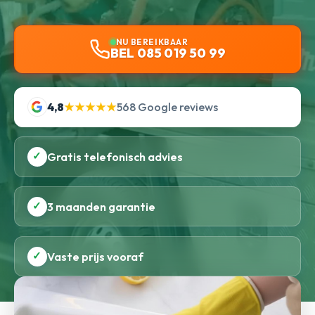
NU BEREIKBAAR
BEL 085 019 50 99
4,8
★★★★★
568 Google reviews
✓
Gratis telefonisch advies
✓
3 maanden garantie
✓
Vaste prijs vooraf