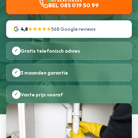
NU BEREIKBAAR
BEL 085 019 50 99
4,8
★★★★★
568 Google reviews
✓
Gratis telefonisch advies
✓
3 maanden garantie
✓
Vaste prijs vooraf