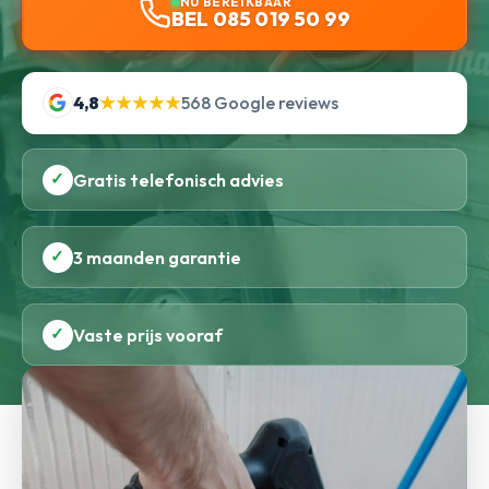
NU BEREIKBAAR
BEL 085 019 50 99
4,8
★★★★★
568 Google reviews
✓
Gratis telefonisch advies
✓
3 maanden garantie
✓
Vaste prijs vooraf