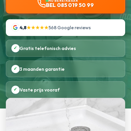
NU BEREIKBAAR
BEL 085 019 50 99
4,8
★★★★★
568 Google reviews
✓
Gratis telefonisch advies
✓
3 maanden garantie
✓
Vaste prijs vooraf