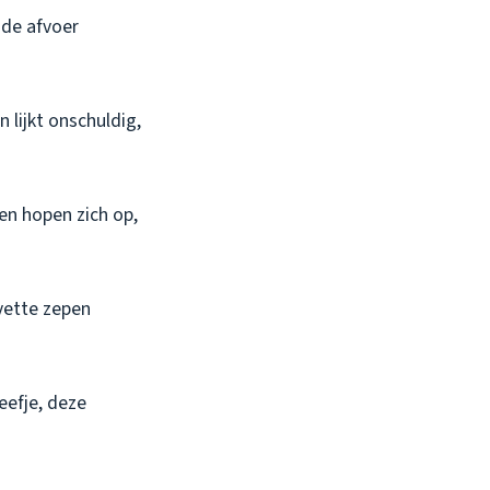
 de afvoer
 lijkt onschuldig,
ten hopen zich op,
 vette zepen
eefje, deze