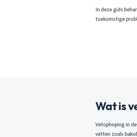
In deze gids beha
toekomstige probl
Wat is v
Vetophoping in de
vetten zoals bakoli