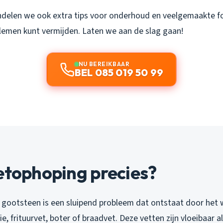
ndelen we ook extra tips voor onderhoud en veelgemaakte fo
emen kunt vermijden. Laten we aan de slag gaan!
NU BEREIKBAAR
BEL 085 019 50 99
etophoping precies?
 gootsteen is een sluipend probleem dat ontstaat door het
e, frituurvet, boter of braadvet. Deze vetten zijn vloeibaar a