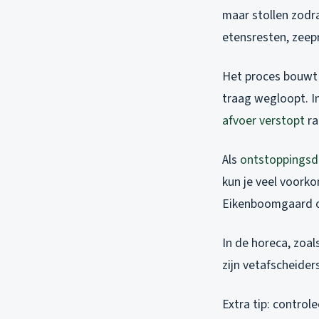
maar stollen zodra
etensresten, zeep
Het proces bouwt 
traag wegloopt. In
afvoer verstopt
ra
Als
ontstoppingsd
kun je veel voorko
Eikenboomgaard o
In de horeca, zoal
zijn vetafscheide
Extra tip: control