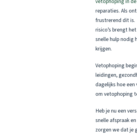
vetophoping in d
reparaties. Als o
frustrerend dit is
risico’s brengt he
snelle hulp nodig 
krijgen.
Vetophoping begin
leidingen, gezond
dagelijks hoe een 
om vetophoping te
Heb je nu een ver
snelle afspraak en
zorgen we dat je 