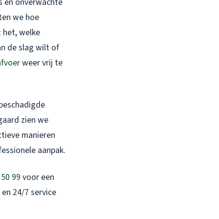
es en onverwachte
eten we hoe
t het, welke
n de slag wilt of
afvoer
weer vrij te
 beschadigde
gaard zien we
ectieve manieren
fessionele aanpak.
 50 99
voor een
 en 24/7 service