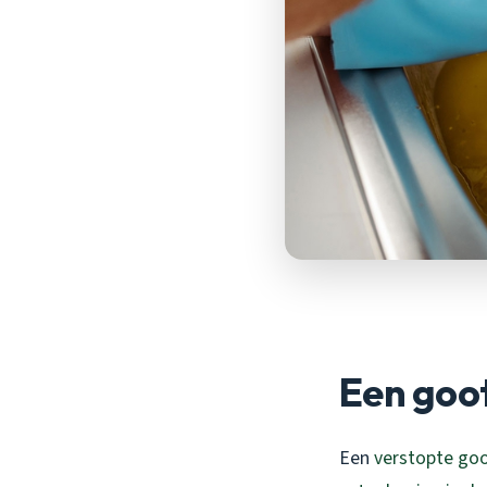
Een goot
Een
verstopte go