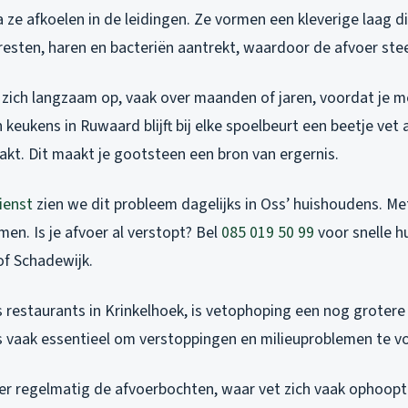
 ze afkoelen in de leidingen. Ze vormen een kleverige laag di
resten, haren en bacteriën aantrekt, waardoor de afvoer st
zich langzaam op, vaak over maanden of jaren, voordat je m
 keukens in Ruwaard blijft bij elke spoelbeurt een beetje vet 
akt. Dit maakt je gootsteen een bron van ergernis.
ienst
zien we dit probleem dagelijks in Oss’ huishoudens. Met
men. Is je afvoer al verstopt? Bel
085 019 50 99
voor snelle hu
f Schadewijk.
s restaurants in Krinkelhoek, is vetophoping een nog grotere
rs vaak essentieel om verstoppingen en milieuproblemen te 
eer regelmatig de afvoerbochten, waar vet zich vaak ophoopt