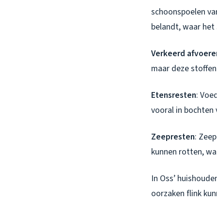
schoonspoelen van 
belandt, waar het 
Verkeerd afvoere
maar deze stoffen 
Etensresten
: Voed
vooral in bochten
Zeepresten
: Zeep
kunnen rotten, wat
In Oss’ huishouden
oorzaken flink ku