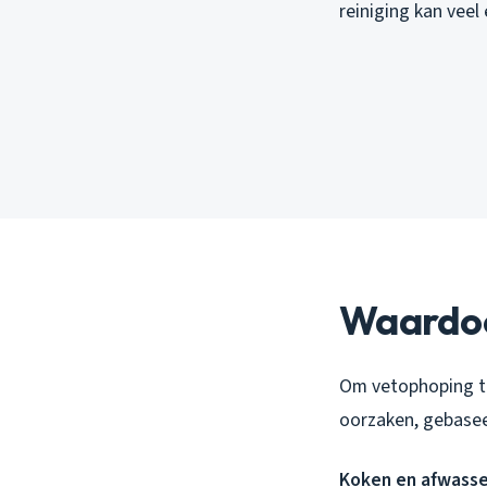
reiniging kan veel
Waardoo
Om vetophoping te
oorzaken, gebasee
Koken en afwass