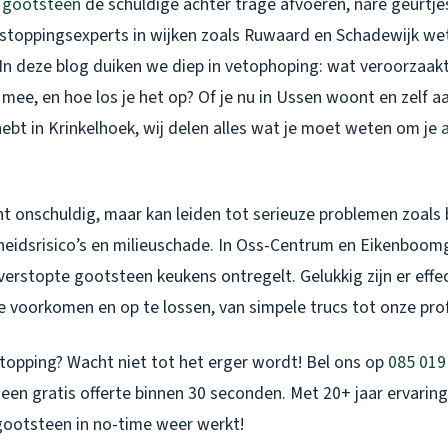
e gootsteen
de schuldige achter trage afvoeren, nare geurtj
ntstoppingsexperts in wijken zoals Ruwaard en Schadewijk w
. In deze blog duiken we diep in vetophoping: wat veroorzaak
t mee, en hoe los je het op? Of je nu in Ussen woont en zelf aa
hebt in Krinkelhoek, wij delen alles wat je moet weten om je
t onschuldig, maar kan leiden tot serieuze problemen zoals
heidsrisico’s en milieuschade. In Oss-Centrum en Eikenboom
verstopte gootsteen keukens ontregelt. Gelukkig zijn er eff
 voorkomen en op te lossen, van simpele trucs tot onze pro
stopping? Wacht niet tot het erger wordt! Bel ons op
085 019
 een gratis offerte binnen 30 seconden. Met 20+ jaar ervaring
gootsteen in no-time weer werkt!