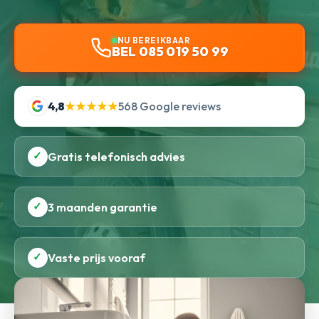
NU BEREIKBAAR
BEL 085 019 50 99
4,8
★★★★★
568 Google reviews
✓
Gratis telefonisch advies
✓
3 maanden garantie
✓
Vaste prijs vooraf