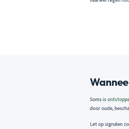
vaarwel tegen rio
Wanneer 
Soms is
ontstopp
door oude, beschad
Let op signalen z