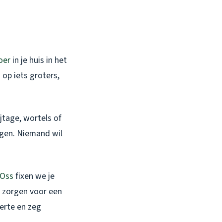
oer
in je huis in het
 op iets groters,
jtage, wortels of
igen. Niemand wil
 Oss
fixen we je
g, zorgen voor een
ferte en zeg