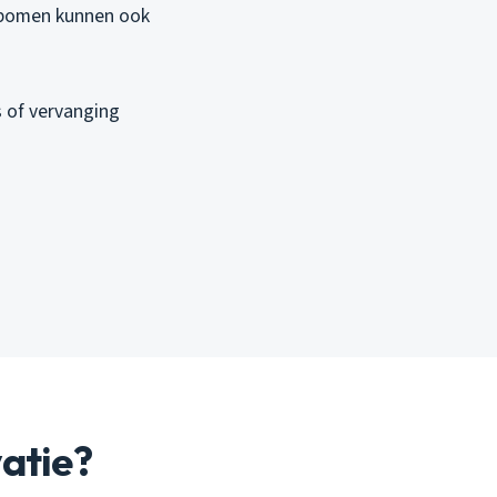
n bomen kunnen ook
s of vervanging
atie?