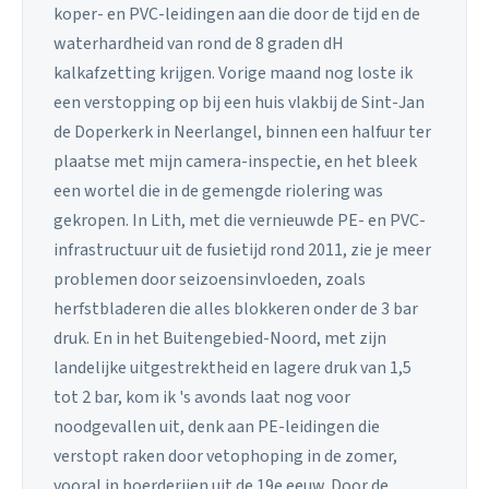
koper- en PVC-leidingen aan die door de tijd en de
waterhardheid van rond de 8 graden dH
kalkafzetting krijgen. Vorige maand nog loste ik
een verstopping op bij een huis vlakbij de Sint-Jan
de Doperkerk in Neerlangel, binnen een halfuur ter
plaatse met mijn camera-inspectie, en het bleek
een wortel die in de gemengde riolering was
gekropen. In Lith, met die vernieuwde PE- en PVC-
infrastructuur uit de fusietijd rond 2011, zie je meer
problemen door seizoensinvloeden, zoals
herfstbladeren die alles blokkeren onder de 3 bar
druk. En in het Buitengebied-Noord, met zijn
landelijke uitgestrektheid en lagere druk van 1,5
tot 2 bar, kom ik 's avonds laat nog voor
noodgevallen uit, denk aan PE-leidingen die
verstopt raken door vetophoping in de zomer,
vooral in boerderijen uit de 19e eeuw. Door de